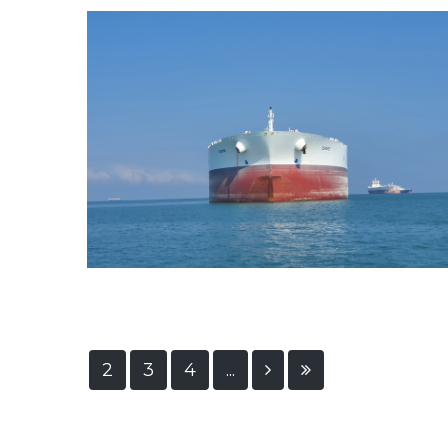
2
3
4
...