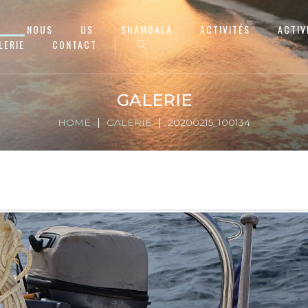
NOUS
US
SHAMBALA
ACTIVITÉS
ACTIV
LERIE
CONTACT
GALERIE
HOME
GALERIE
20200215_100134