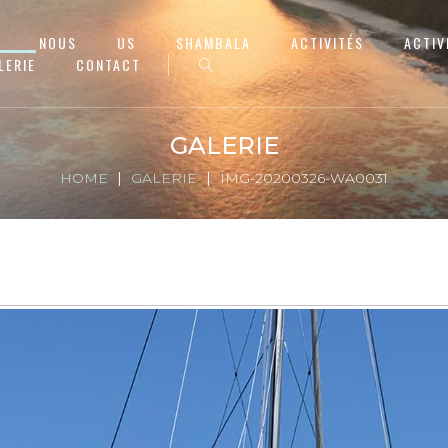
NOUS
US
SHAMBALA
ACTIVITÉS
ACTIV
LERIE
CONTACT
GALERIE
HOME
GALERIE
IMG-20200326-WA0031