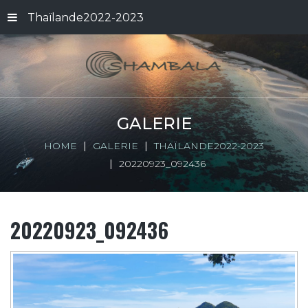
Thaïlande2022-2023
GALERIE
HOME
GALERIE
THAÏLANDE2022-2023
20220923_092436
20220923_092436