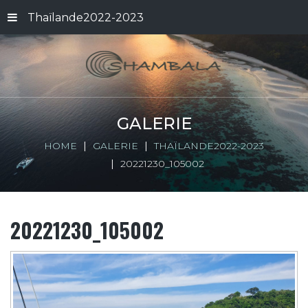
Thaïlande2022-2023
GALERIE
HOME
GALERIE
THAÏLANDE2022-2023
20221230_105002
20221230_105002