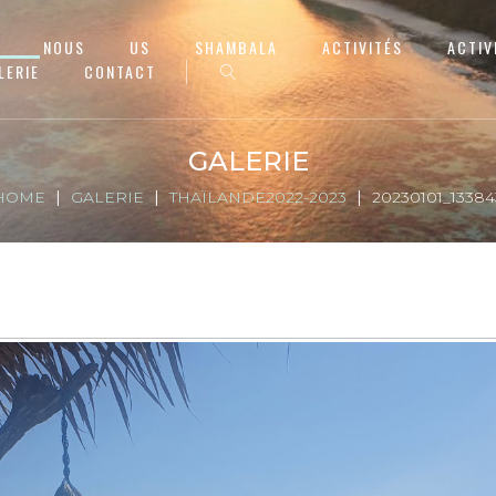
NOUS
US
SHAMBALA
ACTIVITÉS
ACTIV
LERIE
CONTACT
GALERIE
HOME
GALERIE
THAÏLANDE2022-2023
20230101_13384