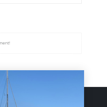
mment!