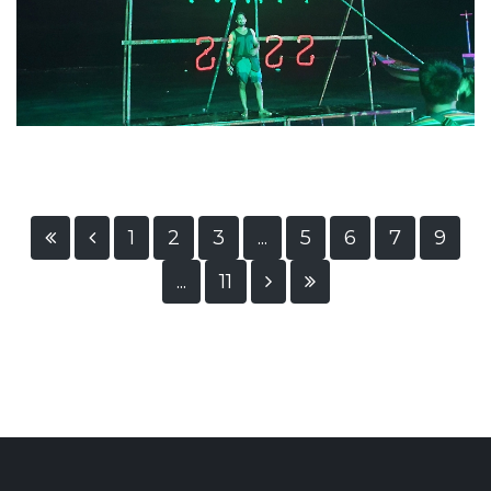
1
2
3
...
5
6
7
9
...
11