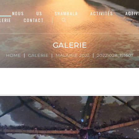
NOUS
US
SHAMBALA
ACTIVITÉS
ACTIV
LERIE
CONTACT
GALERIE
HOME
GALERIE
MALAISIE 2022
20221028_191607