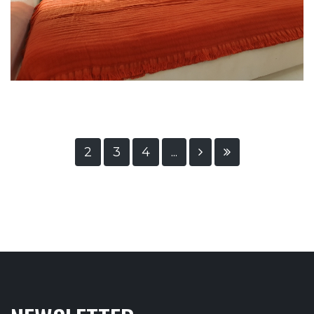
2
3
4
...