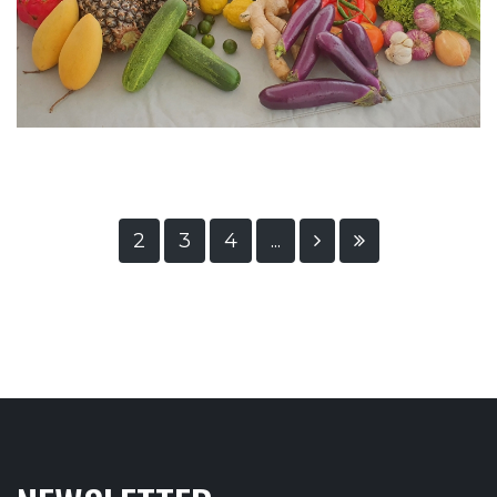
2
3
4
...