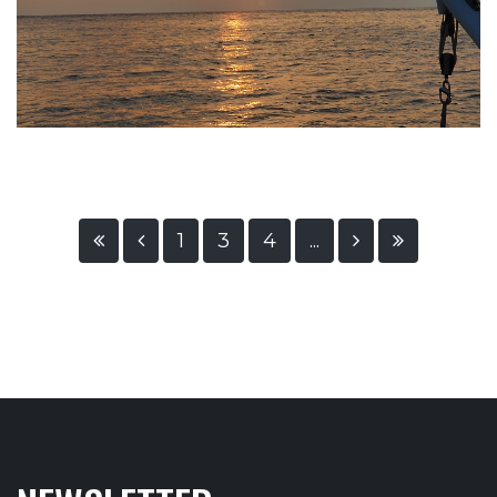
1
3
4
...