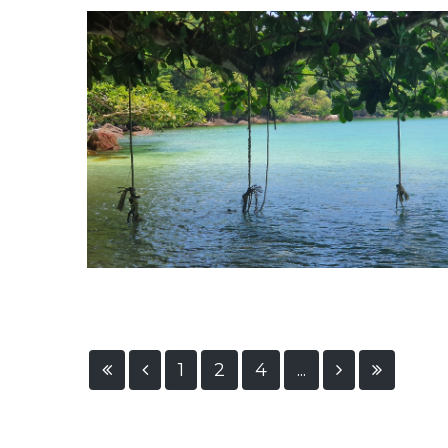
1
2
4
...